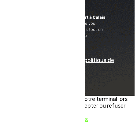
À propos
En tant que
commissionnaire de transport à Calais
,
TLC Express prend en charge le transport de vos
marchandises à l’international. Nous mettons tout en
œuvre afin d’assurer un service de logistique
performant et professionnel.
© tous droits réservés
plan du site
-
mentions légales
-
politique de
confidentialité
Site propulsé par
INOVA WEB
Ce site dépose des cookies sur votre terminal lors
de votre visite. Vous pouvez accepter ou refuser
leur dépôt.
J'accepte
Je refuse
En savoir plus