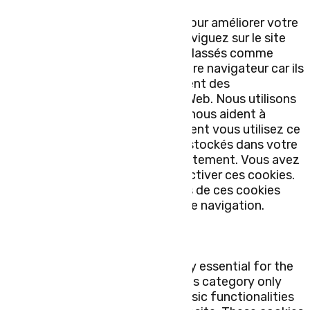
Fermer
Ce site Web utilise des cookies pour améliorer votre
expérience pendant que vous naviguez sur le site
Web. Parmi ceux-ci, les cookies classés comme
nécessaires sont stockés sur votre navigateur car ils
sont essentiels au fonctionnement des
fonctionnalités de base du site Web. Nous utilisons
également des cookies tiers qui nous aident à
analyser et à comprendre comment vous utilisez ce
site Web. Ces cookies ne seront stockés dans votre
navigateur qu'avec votre consentement. Vous avez
également la possibilité de désactiver ces cookies.
Mais la désactivation de certains de ces cookies
peut affecter votre expérience de navigation.
Necessary
Necessary
Toujours activé
Necessary cookies are absolutely essential for the
website to function properly. This category only
includes cookies that ensures basic functionalities