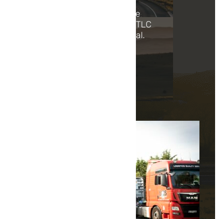
Pour les entreprises
recherchant des solutions de
transport routier en Europe, TLC
Express est le partenaire idéal.
En...
Lire la suite