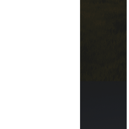
Transport & logistique
Formalités douanières
Organisation globale
Prise en charge
Cross Docking
Livraison
Contact
Nous appeler
VOIR LE NUMÉRO
Nous écrire
VOIR L'ADRESSE EMAIL
Adresse
1380 Route de Saint Omer
62100 CALAIS