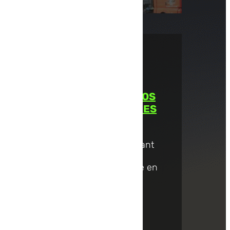
COMMISSIONNAIRE EN
DOUANE EN FRANCE : VOS
FORMALITÉS SIMPLIFIÉES
Pour les entreprises cherchant
des solutions efficaces de
commissionnaire en douane en
France, TLC Express est là
pour...
Lire la suite