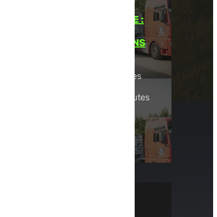
COMMISSIONNAIRE DE
TRANSPORT EN FRANCE :
VOS MARCHANDISES
ENTRE DE BONNES MAINS
Nous proposons des services
de commissionnaire de
transport en France pour toutes
les entreprises qui...
Lire la suite