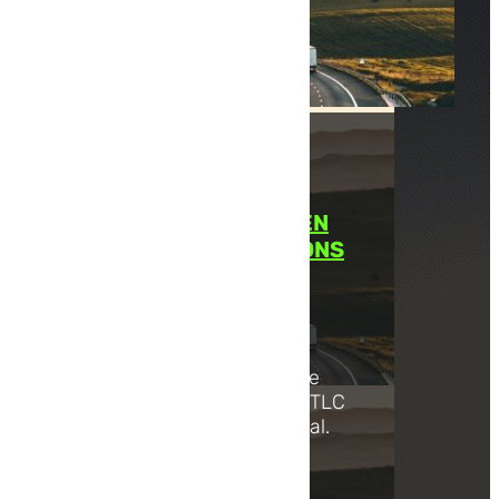
TRANSPORT ROUTIER EN
EUROPE : DES LIVRAISONS
SUR LE CONTINENT
Pour les entreprises
recherchant des solutions de
transport routier en Europe, TLC
Express est le partenaire idéal.
En...