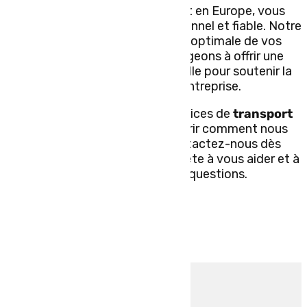
commissionnaire de transport en Europe, vous
bénéficiez d’un service professionnel et fiable. Notre
expertise assure une gestion optimale de vos
expéditions. Nous nous engageons à offrir une
qualité de service exceptionnelle pour soutenir la
croissance de votre entreprise.
Pour en savoir plus sur nos services de
transport
routier en Europe
et découvrir comment nous
pouvons vous être utile, contactez-nous dès
aujourd’hui. Notre équipe est prête à vous aider et à
répondre à toutes vos questions.