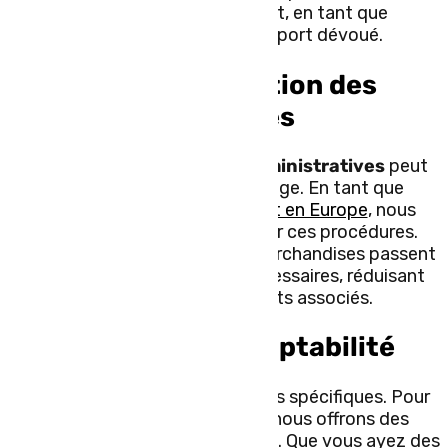
biens tout au long du trajet, en tant que
commissionnaire de transport dévoué.
Une bonne gestion des
formalités
La gestion des
formalités administratives
peut
être complexe et chronophage. En tant que
commissionnaire de
transport en Europe
, nous
sommes capables de simplifier ces procédures.
Nous nous assurons que vos marchandises passent
rapidement les formalités nécessaires, réduisant
ainsi les délais et les coûts associés.
Flexibilité et adaptabilité
Chaque entreprise a des besoins spécifiques. Pour
s’adapter à vos spécificités, nous offrons des
solutions flexibles et adaptables. Que vous ayez des