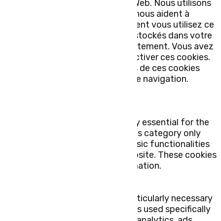
fonctionnalités de base du site Web. Nous utilisons
également des cookies tiers qui nous aident à
analyser et à comprendre comment vous utilisez ce
site Web. Ces cookies ne seront stockés dans votre
navigateur qu'avec votre consentement. Vous avez
également la possibilité de désactiver ces cookies.
Mais la désactivation de certains de ces cookies
peut affecter votre expérience de navigation.
Necessary
Necessary
Toujours activé
Necessary cookies are absolutely essential for the
website to function properly. This category only
includes cookies that ensures basic functionalities
and security features of the website. These cookies
do not store any personal information.
Non-necessary
Non-necessary
Any cookies that may not be particularly necessary
for the website to function and is used specifically
to collect user personal data via analytics, ads,