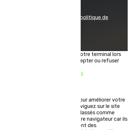
© tous droits réservés
plan du site
-
mentions légales
-
politique de
confidentialité
Site propulsé par
INOVA WEB
Ce site dépose des cookies sur votre terminal lors
de votre visite. Vous pouvez accepter ou refuser
leur dépôt.
J'accepte
Je refuse
En savoir plus
Fermer
Ce site Web utilise des cookies pour améliorer votre
expérience pendant que vous naviguez sur le site
Web. Parmi ceux-ci, les cookies classés comme
nécessaires sont stockés sur votre navigateur car ils
sont essentiels au fonctionnement des