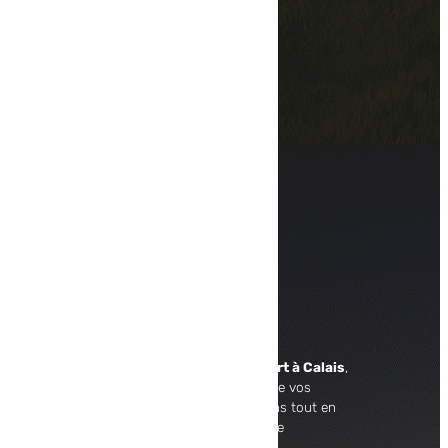
Cross Docking
Livraison
Contact
Nous appeler
VOIR LE NUMÉRO
Nous écrire
VOIR L'ADRESSE EMAIL
Adresse
1380 Route de Saint Omer
62100 CALAIS
À propos
En tant que
commissionnaire de transport à Calais
,
TLC Express prend en charge le transport de vos
marchandises à l’international. Nous mettons tout en
œuvre afin d’assurer un service de logistique
performant et professionnel.