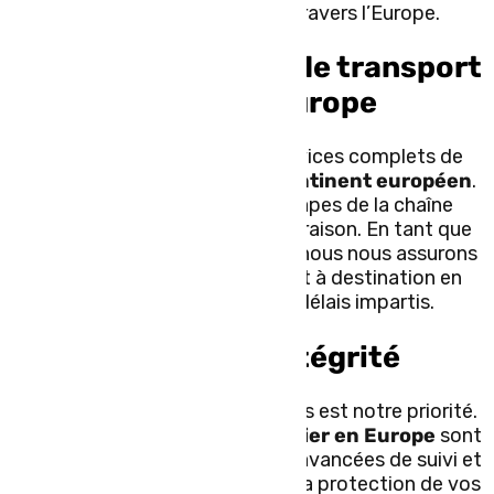
opérations de transport à travers l’Europe.
Services complets de transport
routier en Europe
TLC Express propose des services complets de
transport routier sur tout le
continent européen
.
Nous couvrons toutes les étapes de la chaîne
logistique, de la collecte à la livraison. En tant que
commissionnaire de transport, nous nous assurons
que vos marchandises arrivent à destination en
toute sécurité et dans les délais impartis.
Sécurité et intégrité
La sécurité de vos marchandises est notre priorité.
Nos services de
transport routier en Europe
sont
soutenus par des technologies avancées de suivi et
de sécurité. Nous garantissons la protection de vos