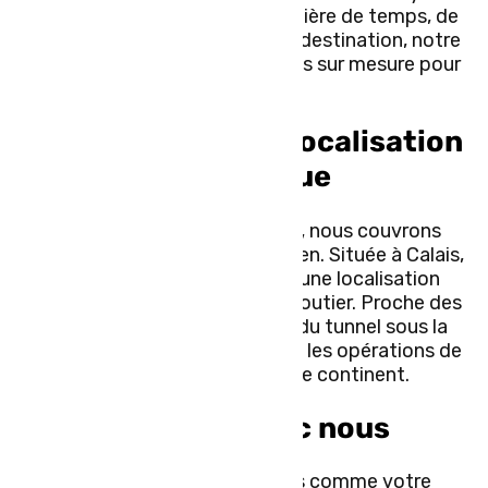
exigences particulières en matière de temps, de
type de
marchandises
ou de destination, notre
équipe développe des solutions sur mesure pour
vous.
Réseau étendu et localisation
stratégique
Grâce à notre réseau étendu, nous couvrons
l’ensemble du territoire européen. Située à Calais,
notre entreprise bénéficie d’une localisation
stratégique pour le transport routier. Proche des
principaux
axes routiers
et du tunnel sous la
Manche, notre position facilite les opérations de
transport à travers tout le continent.
Travailler avec nous
En choisissant TLC Express comme votre