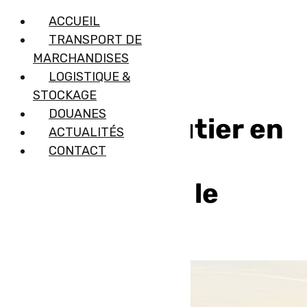
ACCUEIL
TRANSPORT DE
MARCHANDISES
LOGISTIQUE &
STOCKAGE
DOUANES
Transport routier en
ACTUALITÉS
CONTACT
Europe : des
livraisons sur le
continent