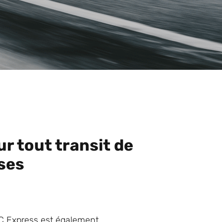
r tout transit de
ses
LC Express est également