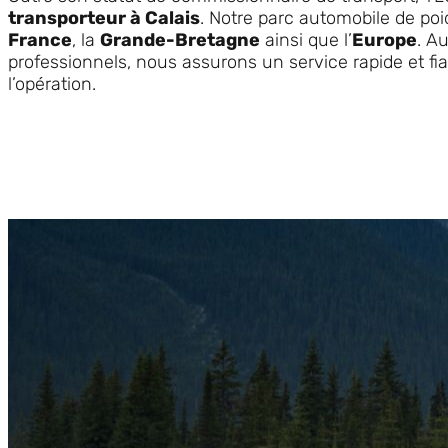
transporteur à Calais
. Notre parc automobile de poi
France
, la
Grande-Bretagne
ainsi que l’
Europe
. A
professionnels, nous assurons un service rapide et fia
l’opération.