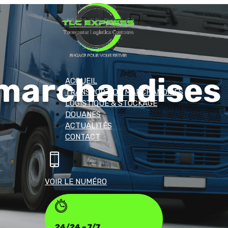
 marchandises
ACCUEIL
TRANSPORT DE MARCHANDISES
LOGISTIQUE & STOCKAGE
DOUANES
ACTUALITÉS
CONTACT
VOIR LE NUMÉRO
24/24 – 7/7