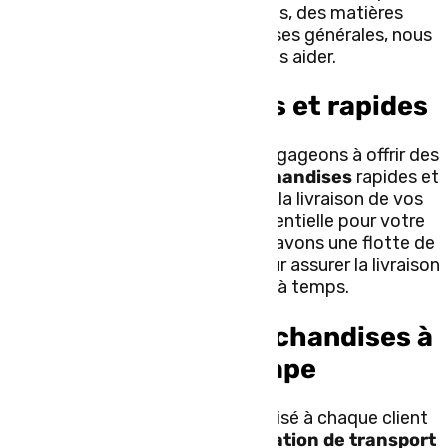
pour des produits périssables, des matières
dangereuses ou des marchandises générales, nous
sommes là pour vous aider.
Des services fiables et rapides
Chez TLC Express, nous nous engageons à offrir des
services de
transport de marchandises
rapides et
fiables. Nous comprenons que la livraison de vos
marchandises à temps est essentielle pour votre
entreprise. C’est pourquoi nous avons une flotte de
poids lourds bien entretenus pour assurer la livraison
de vos marchandises à temps.
Un suivi de vos marchandises à
chaque étape
Nous offrons un suivi personnalisé à chaque client
pour s’assurer que chaque
opération de transport