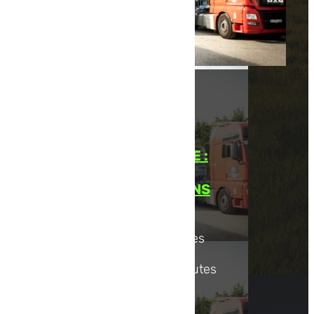
COMMISSIONNAIRE DE
TRANSPORT EN FRANCE :
VOS MARCHANDISES
ENTRE DE BONNES MAINS
Nous proposons des services
de commissionnaire de
transport en France pour toutes
les entreprises qui...