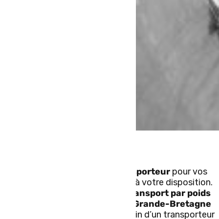
Si vous avez besoin d’un
transporteur
pour vos
marchandises, TLC Express est à votre disposition.
Nous offrons des services de
transport par poids
lourd
dans toute la
France,
la
Grande-Bretagne
et l’
Europe
. Que vous ayez besoin d’un transporteur