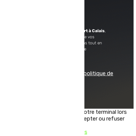
1380 Route de Saint Omer
62100 CALAIS
À propos
En tant que
commissionnaire de transport à Calais
,
TLC Express prend en charge le transport de vos
marchandises à l’international. Nous mettons tout en
œuvre afin d’assurer un service de logistique
performant et professionnel.
© tous droits réservés
plan du site
-
mentions légales
-
politique de
confidentialité
Site propulsé par
INOVA WEB
Ce site dépose des cookies sur votre terminal lors
de votre visite. Vous pouvez accepter ou refuser
leur dépôt.
J'accepte
Je refuse
En savoir plus