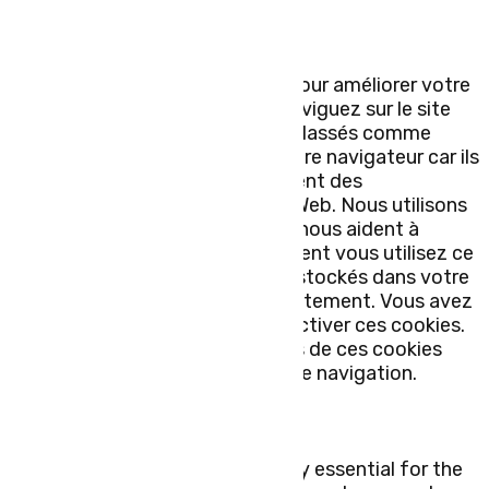
Fermer
Ce site Web utilise des cookies pour améliorer votre
expérience pendant que vous naviguez sur le site
Web. Parmi ceux-ci, les cookies classés comme
nécessaires sont stockés sur votre navigateur car ils
sont essentiels au fonctionnement des
fonctionnalités de base du site Web. Nous utilisons
également des cookies tiers qui nous aident à
analyser et à comprendre comment vous utilisez ce
site Web. Ces cookies ne seront stockés dans votre
navigateur qu'avec votre consentement. Vous avez
également la possibilité de désactiver ces cookies.
Mais la désactivation de certains de ces cookies
peut affecter votre expérience de navigation.
Necessary
Necessary
Toujours activé
Necessary cookies are absolutely essential for the