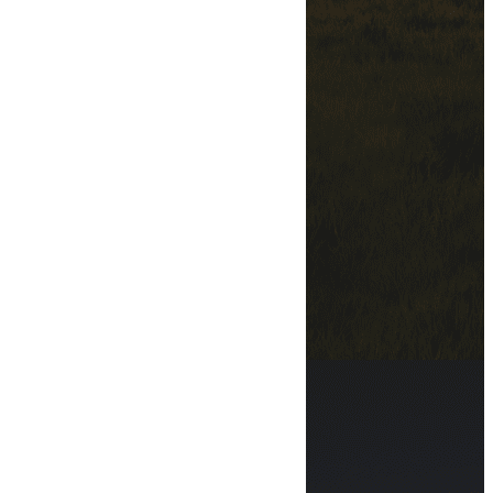
Contact
Services
Transport & logistique
Formalités douanières
Organisation globale
Prise en charge
Cross Docking
Livraison
Contact
Nous appeler
VOIR LE NUMÉRO
Nous écrire
VOIR L'ADRESSE EMAIL
Adresse