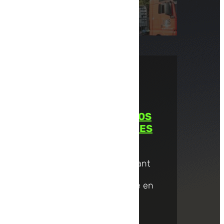
Lire la suite
COMMISSIONNAIRE EN
DOUANE EN FRANCE : VOS
FORMALITÉS SIMPLIFIÉES
Pour les entreprises cherchant
des solutions efficaces de
commissionnaire en douane en
France, TLC Express est là
pour...