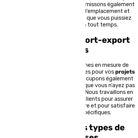
se déroule en douceur. Nous fournissons également
des mises à jour régulières sur l’emplacement et
l’état de vos marchandises afin que vous puissiez
être rassuré et informé en tout temps.
Des services d’import-export
complets
Chez TLC Express, nous sommes en mesure de
remplir les documents nécessaires pour vos
projets
d’import-export
. Nous nous occupons également
des formalités douanières pour que vous n’ayez pas
à vous soucier de la paperasse. Nous travaillons en
étroite collaboration avec nos clients pour assurer
une livraison en temps et en heure et pour satisfaire
toutes les exigences spécifiques.
Transport de tous types de
marchandises