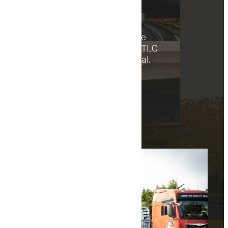
Pour les entreprises
recherchant des solutions de
transport routier en Europe, TLC
Express est le partenaire idéal.
En...
Lire la suite