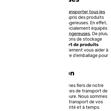
Nous sommes en mesure de
transporter tous les
types de marchandises
, y compris des produits
périssables ou des matières dangereuses. En effet,
nous avons des poids lourds spécialement équipés
pour le
transport de matières dangereuses
. De plus,
nous disposons des installations de stockage
réfrigérées pour le
transport de produits
périssables
. Nous pouvons également vous aider à
déterminer les besoins en matière d’emballage pour
vos produits.
Conclusion
Chez TLC Express, nous sommes fiers de notre
engagement à fournir des services de transport de
marchandises de qualité supérieure. Nous sommes
un choix de confiance pour le transport de vos
marchandises en toute sécurité et à temps.